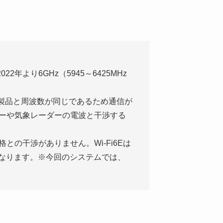
年より6GHz（5945～6425MHz
電製品と周波数が同じであるため通信が
ダーや気象レーダーの電波と干渉する
との干渉がありません。Wi-Fi6Eは
能になります。※今回のシステムでは、
。