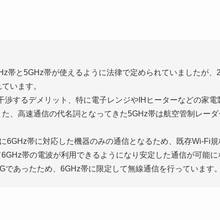
GHz帯と5GHz帯が使えるように法律で定められていましたが、2022
れています。
と干渉するデメリット、特に電子レンジやIHヒーターなどの家
た、高速通信の代名詞となってきた5GHz帯は航空管制レー
6GHz帯に対応した機器のみの通信となるため、既存Wi-Fi規格
加えて6GHz帯の電波が利用できるようになり安定した通信が可
用がNGであったため、6GHz帯に限定して無線通信を行っています