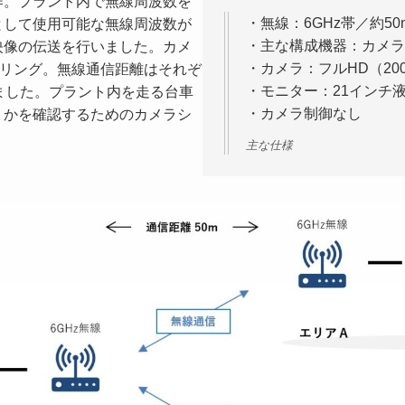
。プラント内で無線周波数を
・無線：6GHz帯／約5
として使用可能な無線周波数が
・主な構成機器：カメラ4
映像の伝送を行いました。カメ
・カメラ：フルHD（20
タリング。無線通信距離はそれぞ
・モニター：21インチ
ました。プラント内を走る台車
・カメラ制御なし
うかを確認するためのカメラシ
主な仕様