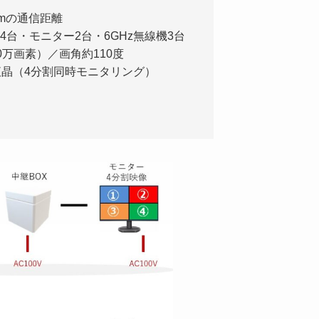
0mの通信距離
台・モニター2台・6GHz無線機3台
0万画素）／画角約110度
液晶（4分割同時モニタリング）